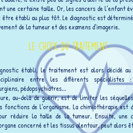
int une certaine taille. Or, les cancers de l’enfant 
 être établi au plus tôt.
Le diagnostic est déterminé
vement de la tumeur et des examens d’imagerie.
Le choix du traitement
gnostic établi, le traitement est alors décidé au
sciplinaire entre les différents spécialistes :
urgiens, pédopsychiatres...
ure, au-delà de guérir, est de limiter les séquelle
s fonctions de l’organisme. La chimiothérapie est d
ur réduire la taille de la tumeur. Ensuite, une c
organe concerné et les tissus alentour, peut alors ê