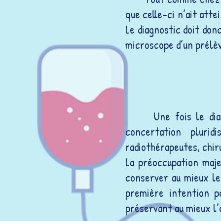
que celle-ci n’ait atte
Le diagnostic doit donc
microscope d’un prélè
Une fois le dia
concertation pluridi
radiothérapeutes, chir
La préoccupation maje
conserver au mieux le
première intention po
préservant au mieux l’