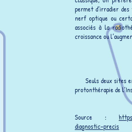
permet d’irradier des
nerf optique ou certa
associés à la radioth
croissance ou l’augmen
Seuls deux sites 
protonthérapie de l’In
Source :
http
diagnostic-precis