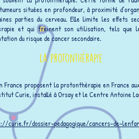
 tumeurs situées en profondeur, à proximité d’orga
ines parties du cerveau. Elle limite les effets s
érapie et qui freinent son utilisation, tels que 
tation du risque de cancer secondaire.
La protonthérapie
en France proposent la protonthérapie en France au
stitut Curie, installé à Orsay et le Centre Antoine L
s://curie.fr/dossier-pedagogique/cancers-de-lenf