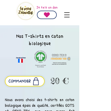
Je fais un don
Nos T-shirts en coton
biologique
Imprimé
en France
20 €
COMMANDER
Nous avons choisi des t-shirts en coton
biologique épais de qualité, certifiés GOTS
et OEKO-TEX, que nous avons fait