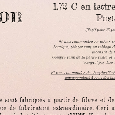
1,72 € en lettre
ton
Pos
(Tarif pour 15 j
Si vous commandez en même temp
boutique, référez-vous au tableau d
montant de v
Compte tenu de la petite taille et d
"compte" pas dans l
Si vous commandez des bougies/T-shir
correspondent à ceux des bo
s sont fabriqués à partir de fibres et de
que de fabrication extraordinaire. Ceci 