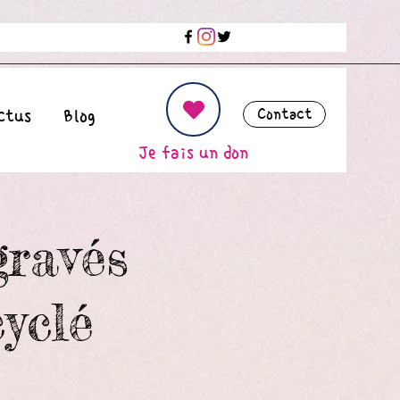
Contact
ctus
Blog
Je fais un don
gravés
yclé