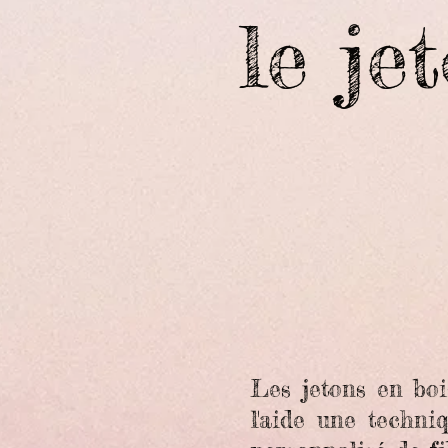
le je
Les jetons en boi
l'aide une techni