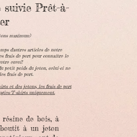
 suivie Prêt-à-
ter
etons maximum)
s d'autres articles de notre
es frais de port pour connaître le
otre envoi!
u petit poids du jeton, celui-ci ne
es frais de port.
ts et des jetons, les frais de port
ugies/T-shirts uniquement.
 résine de bois, à
aboutit à un jeton