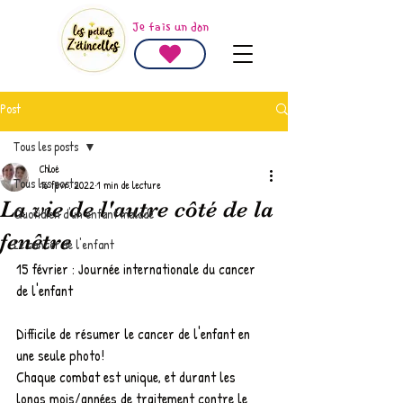
Je fais un don
Post
Tous les posts
Chloé
Tous les posts
16 févr. 2022
1 min de lecture
La vie de l'autre côté de la
Quotidien d'un enfant malade
fenêtre
Le cancer de l'enfant
15 février : Journée internationale du cancer 
de l'enfant 
Difficile de résumer le cancer de l'enfant en 
une seule photo!
Chaque combat est unique, et durant les 
longs mois/années de traitement contre le 